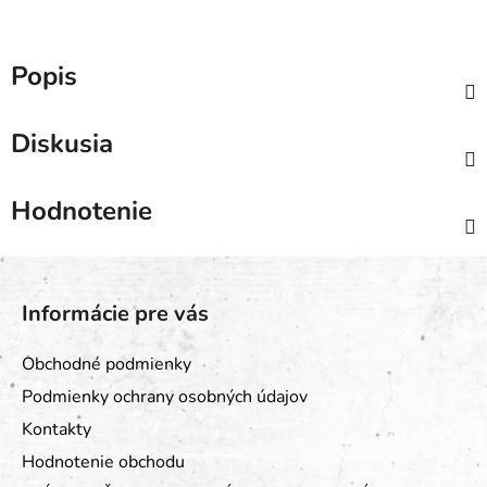
Popis
Diskusia
Hodnotenie
Z
á
Informácie pre vás
p
ä
Obchodné podmienky
t
Podmienky ochrany osobných údajov
i
Kontakty
e
Hodnotenie obchodu