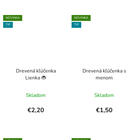
NOVINKA
NOVINKA
TIP
TIP
Drevená kľúčenka
Drevená kľúčenka s
Lienka 🐞
menom
Priemerné
Skladom
Skladom
hodnotenie
produktu
€2,20
€1,50
je
5,0
z