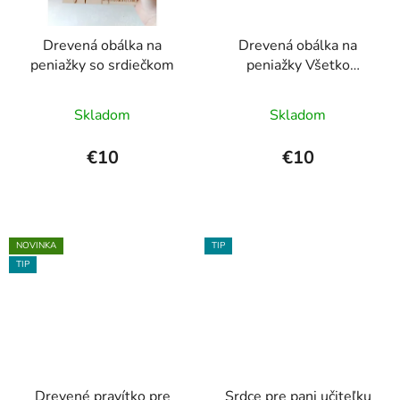
Drevená obálka na
Drevená obálka na
peniažky so srdiečkom
peniažky Všetko
najlepšie
Priemerné
Skladom
Skladom
hodnotenie
produktu
€10
€10
je
5,0
z
5
NOVINKA
TIP
TIP
hviezdičiek.
Drevené pravítko pre
Srdce pre pani učiteľku