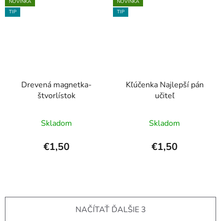
5
NOVINKA
NOVINKA
TIP
TIP
hviezdičiek.
Drevená magnetka-
Kľúčenka Najlepší pán
štvorlístok
učiteľ
Skladom
Skladom
€1,50
€1,50
NAČÍTAŤ ĎALŠIE 3