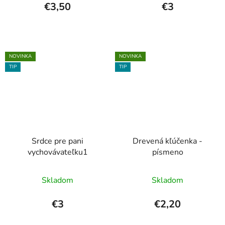
produktu
€3,50
€3
je
5,0
z
5
NOVINKA
NOVINKA
TIP
TIP
hviezdičiek.
Srdce pre pani
Drevená kľúčenka -
vychovávateľku1
písmeno
Skladom
Skladom
€3
€2,20