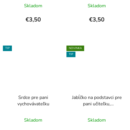
Skladom
Skladom
€3,50
€3,50
TIP
NOVINKA
TIP
Srdce pre pani
Jabĺčko na podstavci pre
vychovávateľku
pani učiteľku,
vychovávateľku...
Priemerné
Skladom
Skladom
hodnotenie