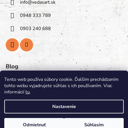
info
@
vedasart.sk
0948 333 789
0903 240 688
Blog
PREGLEJKA: Prírodná Krása
Tento web používa súbory cookie. Ďalším prechádzaním
tohto webu vyjadrujete súhlas s ich používaním. Viac
PRAVIDLÁ PÁLENIA VONNÝCH SVIEČOK
informácií
tu
.
Nastavenie
Vytvoril Shoptet
&
Odmietnuť
Súhlasím
Copyright 2026
VedasArt
. Všetky práva vyhradené.