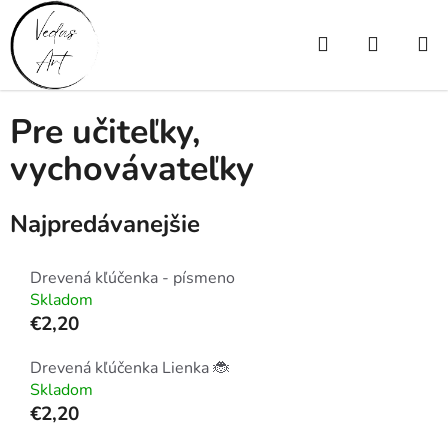
Prejsť
na
Hľadať
NÁKUP
obsah
Domov
/
Drevené výrobky
/
Pre učiteľky, vychovávateľky
KOŠÍK
Pre učiteľky,
vychovávateľky
Najpredávanejšie
Drevená kľúčenka - písmeno
Skladom
€2,20
Drevená kľúčenka Lienka 🐞
Skladom
€2,20