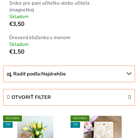
Srdce pre pani učiteľku alebo učiteľa
(magnetka)
Skladom
€3,50
Drevená kľúčenka s menom
Skladom
€1,50
R
Radiť podľa:
Najdrahšie
a
d
e
OTVORIŤ FILTER
n
i
V
e
NOVINKA
NOVINKA
ý
p
TIP
TIP
p
r