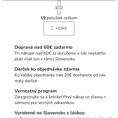
S
1
t
2
r
O
á
19
položiek celkom
v
n
l
k
HORE
á
o
d
v
a
a
Doprava nad 60€ zadarmo
c
n
i
Pri nákupe nad 60€ za doručenie u nás neplatíte-
i
e
platí však len v rámci Slovenska
e
p
Darček ku objednávke zdarma
r
Ku každej objednávke nad 20€ dostanete od nás
v
malý darček.
k
y
Vernostný program
v
Zaregistrujte sa a šetrite! Prvý nákup so zľavou +
ý
odmeny pre verných zákazníkov.
p
i
Vyrobené na Slovensku s láskou
s