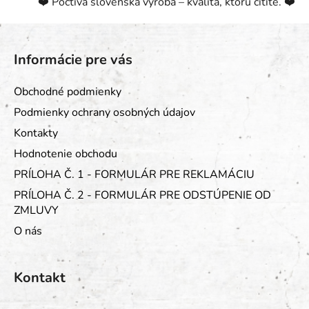
❤️ Poctivá slovenská výroba – kvalita, ktorú cítite. ❤️
u
Z
á
Informácie pre vás
p
ä
Obchodné podmienky
t
Podmienky ochrany osobných údajov
i
Kontakty
e
Hodnotenie obchodu
PRÍLOHA Č. 1 - FORMULÁR PRE REKLAMÁCIU
PRÍLOHA Č. 2 - FORMULÁR PRE ODSTÚPENIE OD
ZMLUVY
O nás
Kontakt