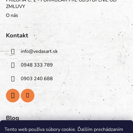
PRÍLOHA Č. 2 - FORMULÁR PRE ODSTÚPENIE OD
ZMLUVY
O nás
Kontakt
info
@
vedasart.sk
0948 333 789
0903 240 688
Blog
Tento web používa súbory cookie. Ďalším prechádzaním
PREGLEJKA: Prírodná Krása