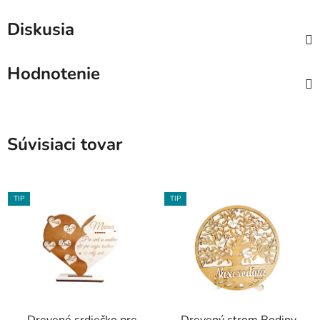
Diskusia
Hodnotenie
Súvisiaci tovar
TIP
TIP
Drevené srdiečko pre
Drevený strom Rodiny