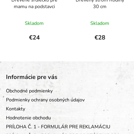
mamu na podstavci
30 cm
Priemerné
Skladom
Skladom
hodnotenie
produktu
€24
€28
je
5,0
z
Z
5
á
hviezdičiek.
Informácie pre vás
p
ä
Obchodné podmienky
t
Podmienky ochrany osobných údajov
i
Kontakty
e
Hodnotenie obchodu
PRÍLOHA Č. 1 - FORMULÁR PRE REKLAMÁCIU