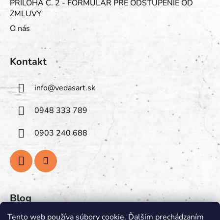
PRÍLOHA Č. 2 - FORMULÁR PRE ODSTÚPENIE OD
ZMLUVY
O nás
Kontakt
info
@
vedasart.sk
0948 333 789
0903 240 688
Blog
Tento web používa súbory cookie. Ďalším prechádzaním
PREGLEJKA: Prírodná Krása