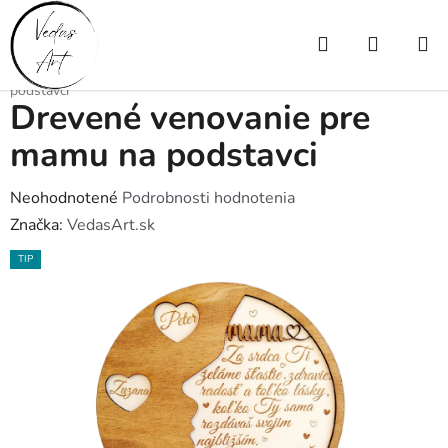
Prejsť
na
Hľadať
NÁKUP
obsah
Domov
/
Drevené výrobky
/
Deň Matiek
/
Drevené venovanie pre mamu na
KOŠÍK
podstavci
Drevené venovanie pre
mamu na podstavci
Priemerné
Neohodnotené
Podrobnosti hodnotenia
hodnotenie
Značka:
VedasArt.sk
produktu
TIP
je
0,0
z
5
hviezdičiek.