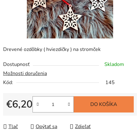
Drevené ozdôbky ( hviezdičky ) na stromček
Dostupnosť
Skladom
Možnosti doručenia
Kód:
145
€6,20
DO KOŠÍKA
Jednotková cena:
Tlač
Opýtať sa
Zdieľať