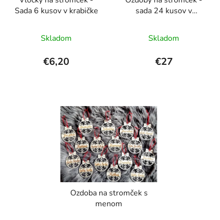
Sada 6 kusov v krabičke
sada 24 kusov v
krabičke
Priemerné
Skladom
Skladom
hodnotenie
produktu
€6,20
€27
je
5,0
z
5
hviezdičiek.
Ozdoba na stromček s
menom