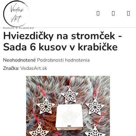
Prejsť
na
Hľadať
NÁKUP
obsah
Domov
/
Drevené výrobky
/
Vianočné
/
Hviezdičky na stromček - Sada 6
KOŠÍK
kusov v krabičke
Hviezdičky na stromček -
Sada 6 kusov v krabičke
Priemerné
Neohodnotené
Podrobnosti hodnotenia
hodnotenie
Značka:
VedasArt.sk
produktu
je
0,0
z
5
hviezdičiek.