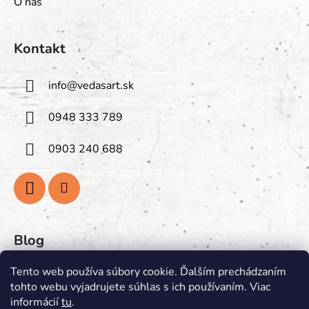
O nás
Kontakt
info
@
vedasart.sk
0948 333 789
0903 240 688
Blog
PREGLEJKA: Prírodná Krása
Tento web používa súbory cookie. Ďalším prechádzaním
tohto webu vyjadrujete súhlas s ich používaním. Viac
PRAVIDLÁ PÁLENIA VONNÝCH SVIEČOK
informácií
tu
.