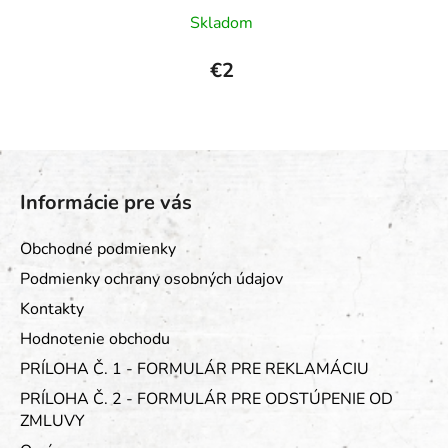
Priemerné
Skladom
hodnotenie
produktu
€2
je
5,0
z
Z
5
á
hviezdičiek.
Informácie pre vás
p
ä
Obchodné podmienky
t
Podmienky ochrany osobných údajov
i
Kontakty
e
Hodnotenie obchodu
PRÍLOHA Č. 1 - FORMULÁR PRE REKLAMÁCIU
PRÍLOHA Č. 2 - FORMULÁR PRE ODSTÚPENIE OD
ZMLUVY