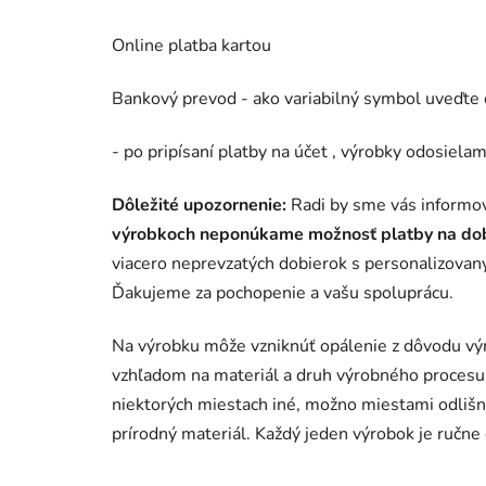
Online platba kartou
Bankový prevod - ako variabilný symbol uveďte 
- po pripísaní platby na účet , výrobky odosiela
Dôležité upozornenie:
Radi by sme vás informova
výrobkoch
neponúkame možnosť platby na do
viacero neprevzatých dobierok s personalizovan
Ďakujeme za pochopenie a vašu spoluprácu.
Na výrobku môže vzniknúť opálenie z dôvodu výre
vzhľadom na materiál a druh výrobného procesu
niektorých miestach iné, možno miestami odlišné 
prírodný materiál. Každý jeden výrobok je ručne