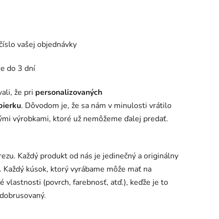
číslo vašej objednávky
me do 3 dní
li, že pri
personalizovaných
bierku
. Dôvodom je, že sa nám v minulosti vrátilo
ými výrobkami, ktoré už nemôžeme ďalej predať.
zu. Každý produkt od nás je jedinečný a originálny
. Každý kúsok, ktorý vyrábame môže mať na
vlastnosti (povrch, farebnosť, atď.), keďže je to
 dobrusovaný.