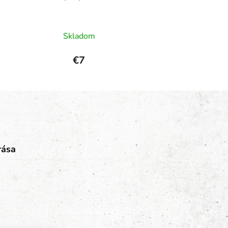
Skladom
€7
rása