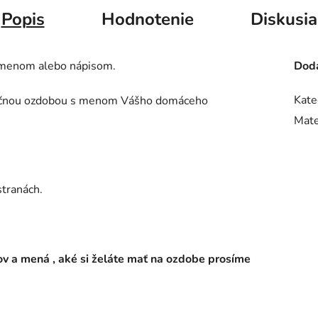
Popis
Hodnotenie
Diskusia
 menom alebo nápisom.
Doda
Kate
anočnou ozdobou s menom Vášho domáceho
Mate
stranách.
sov a mená , aké si želáte mať na ozdobe prosíme