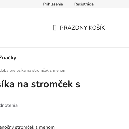
Prihlásenie
Registrácia
 Č. 1 - FORMULÁR PRE REKLAMÁCIU
PRÍLOHA Č. 2 - FORMU
PRÁZDNY KOŠÍK
NÁKUPNÝ
KOŠÍK
Značky
doba pre psíka na stromček s menom
íka na stromček s
dnotenia
vianočný stromček s menom