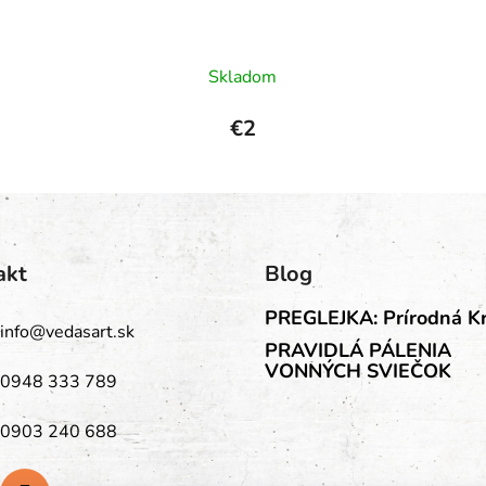
Priemerné
Skladom
hodnotenie
produktu
€2
je
5,0
z
5
hviezdičiek.
akt
Blog
PREGLEJKA: Prírodná K
info
@
vedasart.sk
PRAVIDLÁ PÁLENIA
VONNÝCH SVIEČOK
0948 333 789
0903 240 688