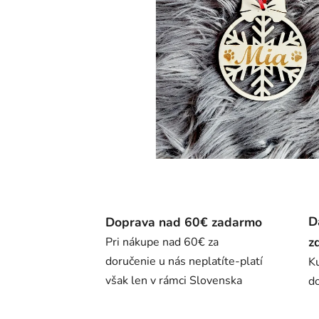
D
Doprava nad 60€ zadarmo
z
Pri nákupe nad 60€ za
doručenie u nás neplatíte-platí
K
však len v rámci Slovenska
do