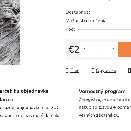
0,0
Dostupnosť
z
Možnosti doručenia
5
Kód:
hviezdičiek.
€2
Jednotková cena:
Tlač
Opýtať sa
arček ku objednávke
Vernostný program
darma
Zaregistrujte sa a šetrite
nákup so zľavou + odme
u každej objednávke nad 20€
verných zákazníkov.
stanete od nás malý darček.