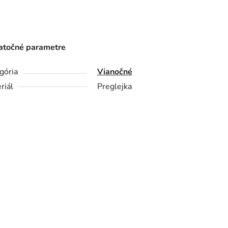
točné parametre
gória
Vianočné
riál
Preglejka