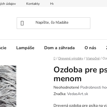
ých údajov
Kontakty
Hodnotenie obchodu
PRÍLOHA
cie
Lampáše
Dom a záhrada
O nás
Domov
/
Drevené výrobky
/
Vianočné
/
Oz
Ozdoba pre ps
menom
Priemerné
Neohodnotené
Podrobnosti ho
hodnotenie
Značka:
VedasArt.sk
produktu
Drevená ozdoba pre psíka na 
je