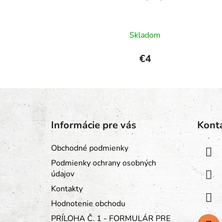
Skladom
€4
Z
á
Informácie pre vás
Kont
p
ä
Obchodné podmienky
t
Podmienky ochrany osobných
i
údajov
e
Kontakty
Hodnotenie obchodu
PRÍLOHA Č. 1 - FORMULÁR PRE