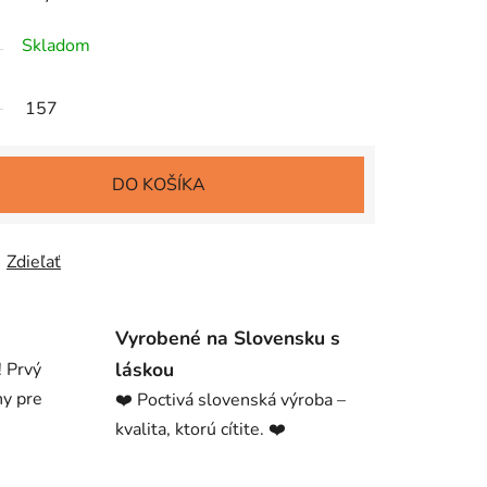
Skladom
157
DO KOŠÍKA
Zdieľať
Vyrobené na Slovensku s
láskou
! Prvý
ny pre
❤️ Poctivá slovenská výroba –
kvalita, ktorú cítite. ❤️