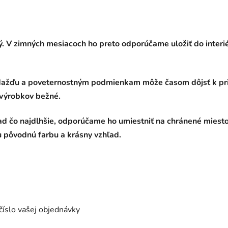
ý. V zimných mesiacoch ho preto odporúčame uložiť do interi
 dažďu a poveternostným podmienkam môže časom dôjsť k pr
 výrobkov bežné.
zhľad čo najdlhšie, odporúčame ho umiestniť na chránené mie
u pôvodnú farbu a krásny vzhľad.
číslo vašej objednávky