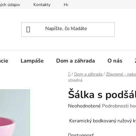
ých údajov
Kontakty
Hodnotenie obchodu
PRÍLOHA
cie
Lampáše
Dom a záhrada
O nás
Domov
/
Dom a záhrada
/
Zľavnené - nek
stredná
Šálka s podšá
Priemerné
Neohodnotené
Podrobnosti ho
hodnotenie
Keramický bodkovaný ružový kve
produktu
je
Dostupnosť