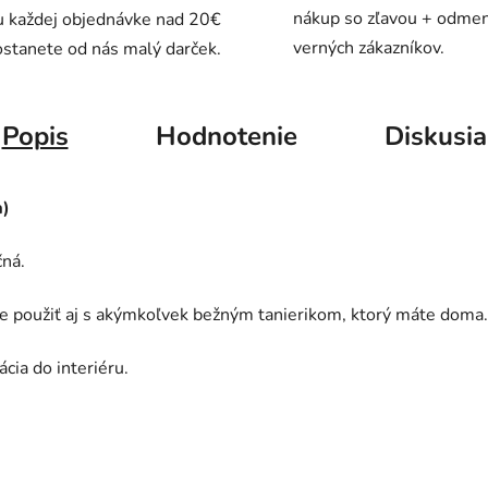
nákup so zľavou + odme
u každej objednávke nad 20€
verných zákazníkov.
stanete od nás malý darček.
Popis
Hodnotenie
Diskusia
a)
čná.
ete použiť aj s akýmkoľvek bežným tanierikom, ktorý máte doma.
ácia do interiéru.