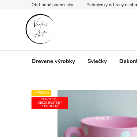
Prejsť
Obchodné podmienky
Podmienky ochrany osobn
na
obsah
Drevené výrobky
Sviečky
Dekorá
VÝPREDAJ
ZĽAVNENÉ /
NEKOMPLETNÉ /
POŠKODENÉ