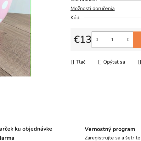
0,0
Možnosti doručenia
z
Kód:
5
hviezdičiek.
€13
Jednotková cena:
Tlač
Opýtať sa
arček ku objednávke
Vernostný program
darma
Zaregistrujte sa a šetrite