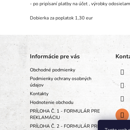
- po pripísaní platby na účet , výrobky odosiela
Dobierka za poplatok 1,30 eur
Z
á
Informácie pre vás
Kont
p
ä
Obchodné podmienky
t
Podmienky ochrany osobných
i
údajov
e
Kontakty
Hodnotenie obchodu
PRÍLOHA Č. 1 - FORMULÁR PRE
REKLAMÁCIU
PRÍLOHA Č. 2 - FORMULÁR PRE