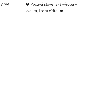
ny pre
❤️ Poctivá slovenská výroba –
kvalita, ktorú cítite. ❤️