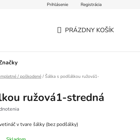
Prihlásenie
Registrácia
 Č. 1 - FORMULÁR PRE REKLAMÁCIU
PRÍLOHA Č. 2 - FORMU
PRÁZDNY KOŠÍK
NÁKUPNÝ
KOŠÍK
Značky
ompletné / poškodené
/
Šálka s podšálkou ružová1-
lkou ružová1-stredná
dnotenia
tináč v tvare šálky (bez podšálky)
Skladom