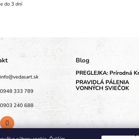
me do 3 dní
akt
Blog
PREGLEJKA: Prírodná K
info
@
vedasart.sk
PRAVIDLÁ PÁLENIA
VONNÝCH SVIEČOK
0948 333 789
0903 240 688