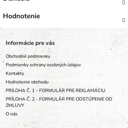
Hodnotenie
Z
á
Informácie pre vás
p
ä
Obchodné podmienky
t
Podmienky ochrany osobných údajov
i
Kontakty
e
Hodnotenie obchodu
PRÍLOHA Č. 1 - FORMULÁR PRE REKLAMÁCIU
PRÍLOHA Č. 2 - FORMULÁR PRE ODSTÚPENIE OD
ZMLUVY
O nás