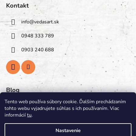
Kontakt
info
@
vedasart.sk
0948 333 789
0903 240 688
Blog
Tento web používa súbory cookie. Ďalším prechádzaním
PREGLEJKA: Prírodná Krása
tohto webu vyjadrujete súhlas s ich používaním. Viac
PRAVIDLÁ PÁLENIA VONNÝCH SVIEČOK
informácií
tu
.
Nastavenie