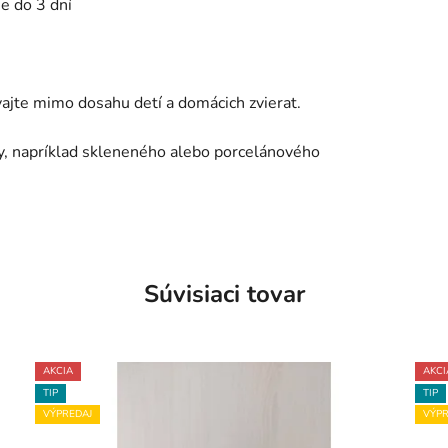
me do 3 dní
ajte mimo dosahu detí a domácich zvierat.
, napríklad skleneného alebo porcelánového
Súvisiaci tovar
AKCIA
AKCI
TIP
TIP
VÝPREDAJ
VÝPR