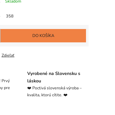
Skladom
358
DO KOŠÍKA
Zdieľať
Vyrobené na Slovensku s
láskou
! Prvý
ny pre
❤️ Poctivá slovenská výroba –
kvalita, ktorú cítite. ❤️