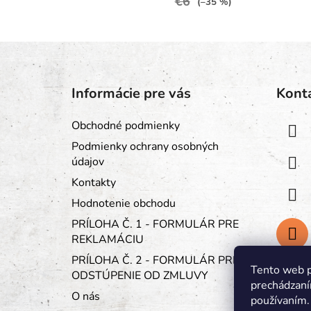
€6
(–35 %)
Z
á
Informácie pre vás
Kont
p
ä
Obchodné podmienky
t
Podmienky ochrany osobných
i
údajov
e
Kontakty
Hodnotenie obchodu
PRÍLOHA Č. 1 - FORMULÁR PRE
REKLAMÁCIU
PRÍLOHA Č. 2 - FORMULÁR PRE
Tento web p
ODSTÚPENIE OD ZMLUVY
prechádzaní
O nás
používaním.