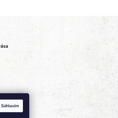
rása
Súhlasím