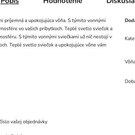
Popis
Hodnotenie
Diskusia
i príjemná a upokojujúca vôňa.
S týmito vonnými
Doda
tmosfére vo vašich príbytkoch. Teplé svetlo sviečok a
tmosféru.
S týmito vonnými sviečkami už nič nestojí v
Kate
koch. Teplé svetlo sviečok a upokojujúce vône vám
Vôň
Doba
číslo vašej objednávky