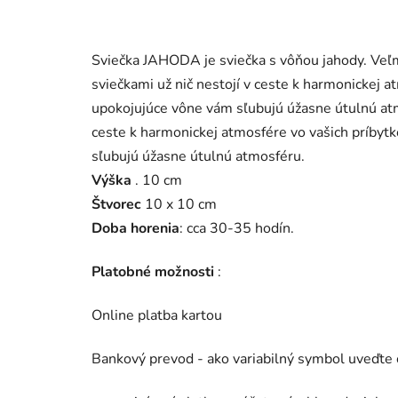
Sviečka JAHODA je sviečka s vôňou jahody. Veľm
sviečkami už nič nestojí v ceste k harmonickej a
upokojujúce vône vám sľubujú úžasne útulnú a
ceste k harmonickej atmosfére vo vašich príbyt
sľubujú úžasne útulnú atmosféru.
Výška
. 10 cm
Štvorec
10 x 10 cm
Doba horenia
: cca 30-35 hodín.
Platobné možnosti
:
Online platba kartou
Bankový prevod - ako variabilný symbol uveďte 