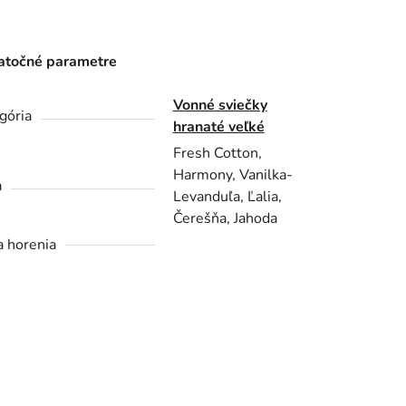
točné parametre
Vonné sviečky
gória
hranaté veľké
Fresh Cotton,
Harmony, Vanilka-
a
Levanduľa, Ľalia,
Čerešňa, Jahoda
 horenia