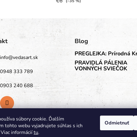
€6
(–35 %)
akt
Blog
PREGLEJKA: Prírodná K
info
@
vedasart.sk
PRAVIDLÁ PÁLENIA
VONNÝCH SVIEČOK
0948 333 789
0903 240 688
oužíva súbory cookie. Ďalším
Odmietnuť
m tohto webu vyjadrujete súhlas s ich
 Viac informácií
tu
.