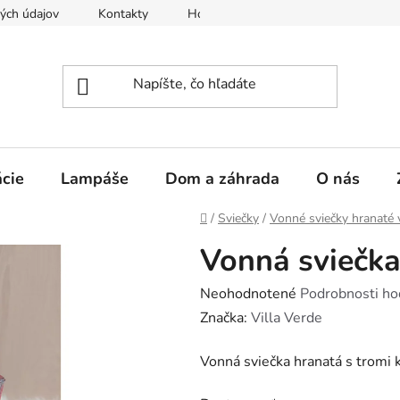
ých údajov
Kontakty
Hodnotenie obchodu
PRÍLOHA
cie
Lampáše
Dom a záhrada
O nás
Domov
/
Sviečky
/
Vonné sviečky hranaté 
Vonná sviečka
Priemerné
Neohodnotené
Podrobnosti ho
hodnotenie
Značka:
Villa Verde
produktu
Vonná sviečka hranatá s tromi 
je
0,0