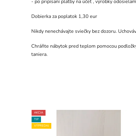
- po pripísaní platby na účet , výrobky odosiela
Dobierka za poplatok 1,30 eur
Nikdy nenechávajte sviečky bez dozoru.
Uchováv
Chráňte nábytok pred teplom pomocou podložky
taniera.
AKCIA
TIP
VÝPREDAJ