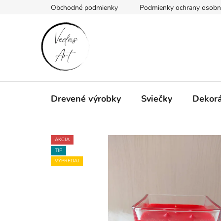
Prejsť
Obchodné podmienky
Podmienky ochrany osobn
na
obsah
Drevené výrobky
Sviečky
Dekorá
AKCIA
TIP
VÝPREDAJ