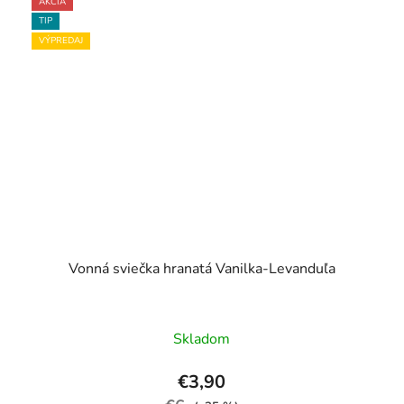
AKCIA
TIP
VÝPREDAJ
Vonná sviečka hranatá Vanilka-Levanduľa
Skladom
€3,90