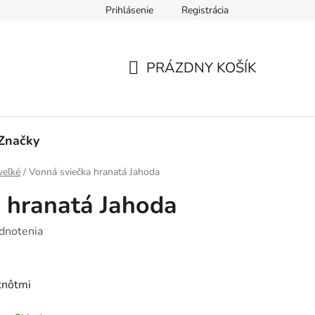
Prihlásenie
Registrácia
 Č. 1 - FORMULÁR PRE REKLAMÁCIU
PRÍLOHA Č. 2 - FORMU
PRÁZDNY KOŠÍK
NÁKUPNÝ
KOŠÍK
Značky
veľké
/
Vonná sviečka hranatá Jahoda
 hranatá Jahoda
dnotenia
knôtmi