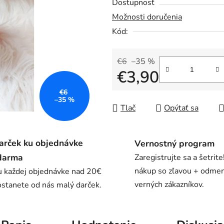
Dostupnosť
z
Možnosti doručenia
5
Kód:
hviezdičiek.
€6
–35 %
€3,90
€6
Jednotková cena:
–35 %
Tlač
Opýtať sa
arček ku objednávke
Vernostný program
darma
Zaregistrujte sa a šetrite
nákup so zľavou + odme
u každej objednávke nad 20€
verných zákazníkov.
stanete od nás malý darček.