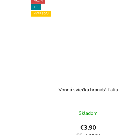
AKCIA
TIP
VÝPREDAJ
Vonná sviečka hranatá Ľalia
Skladom
€3,90