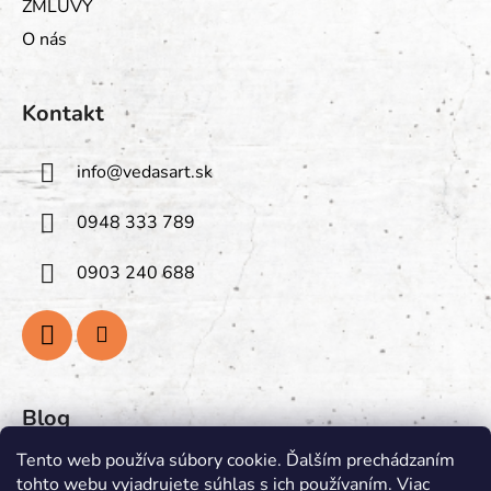
ZMLUVY
O nás
Kontakt
info
@
vedasart.sk
0948 333 789
0903 240 688
Blog
Tento web používa súbory cookie. Ďalším prechádzaním
PREGLEJKA: Prírodná Krása
tohto webu vyjadrujete súhlas s ich používaním. Viac