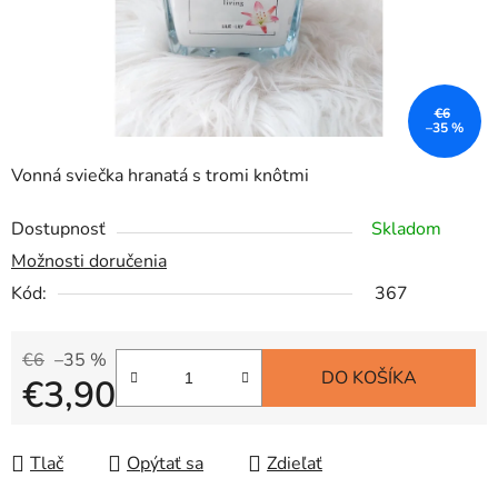
€6
–35 %
Vonná sviečka hranatá s tromi knôtmi
Dostupnosť
Skladom
Možnosti doručenia
Kód:
367
€6
–35 %
DO KOŠÍKA
€3,90
Jednotková cena:
Tlač
Opýtať sa
Zdieľať