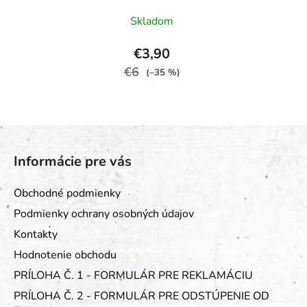
Skladom
€3,90
€6
(–35 %)
Z
á
Informácie pre vás
p
ä
Obchodné podmienky
t
Podmienky ochrany osobných údajov
i
Kontakty
e
Hodnotenie obchodu
PRÍLOHA Č. 1 - FORMULÁR PRE REKLAMÁCIU
PRÍLOHA Č. 2 - FORMULÁR PRE ODSTÚPENIE OD